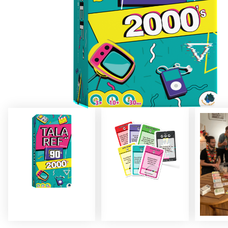
m
p
t
e