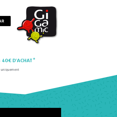
AR
S 40€ D'ACHAT*
e uniquement