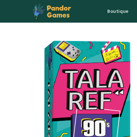
Boutique
M
o
n
c
o